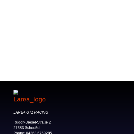
LAREA GT1 RACING
Rudolf-Diesel-Straße 2
27383 Scheeßel
Phone
:
04263 6759285